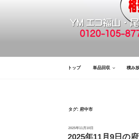
コ
ン
テ
ン
ツ
へ
福山市で格安
引っ越しゴミ・粗大ゴミの片付
ス
キ
廃品回収も対
ッ
トップ
単品回収
積み
プ
タグ:
府中市
投
2025年11月10日
稿
2025年11月9日
日: