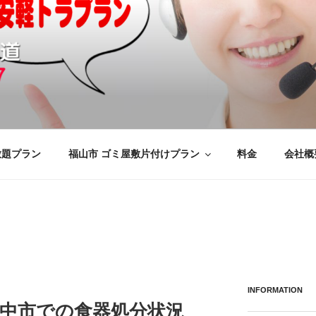
の不用品回収、買取、処分
けをいたします
応のYMエコ福山営業所へ。
放題プラン
福山市 ゴミ屋敷片付けプラン
料金
会社概
INFORMATION
の府中市での食器処分状況