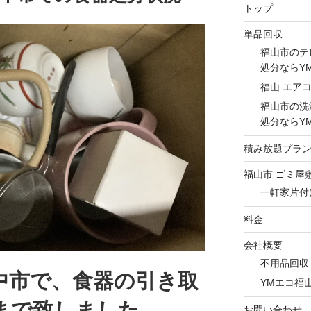
トップ
単品回収
福山市のテ
処分ならY
福山 エア
福山市の洗
処分ならY
積み放題プラ
福山市 ゴミ屋
一軒家片付
料金
会社概要
不用品回収
中市で、食器の引き取
YMエコ福
まで致しました。
お問い合わせ