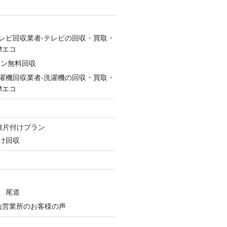
レビ回収業者-テレビの回収・買取・
Mエコ
コン無料回収
濯機回収業者-洗濯機の回収・買取・
Mエコ
ン
敷片付けプラン
け回収
 尾道
山営業所のお客様の声