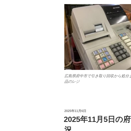
広島県府中市で引き取り回収から処分
品のレジ
投
2025年11月6日
稿
2025年11月5日
日:
況