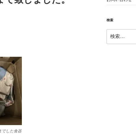
検索
検
索:
までした食器