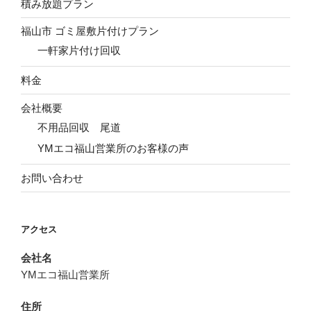
積み放題プラン
福山市 ゴミ屋敷片付けプラン
一軒家片付け回収
料金
会社概要
不用品回収 尾道
YMエコ福山営業所のお客様の声
お問い合わせ
アクセス
会社名
YMエコ福山営業所
住所