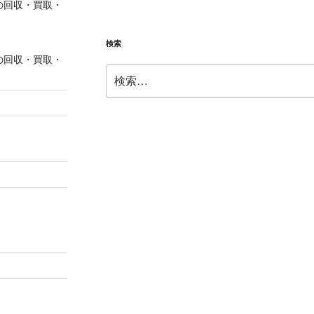
の回収・買取・
検索
の回収・買取・
検
索: