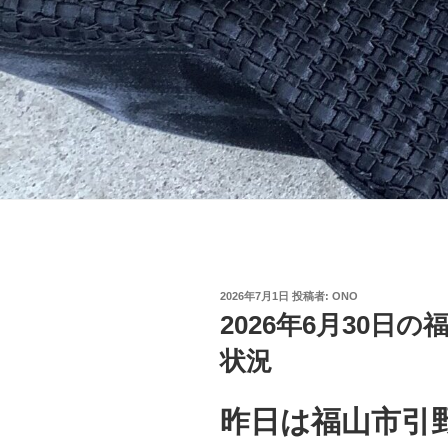
投
2026年7月1日
投稿者:
ONO
稿
2026年6月30日
日:
状況
昨日は福山市引