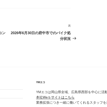
次
次
の
コン
2026年6月30日の府中市でのバイク処
投
分状況
稿
YMエコ
YMエコは岡山県全域、広島県西部を中心に活
本社Weｂサイトはこちら
業務拡張につき一緒に働いてくれるスタッフを