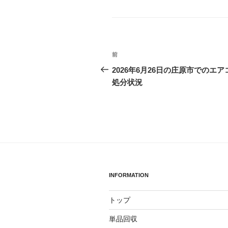
グ
リ
ー
投
前
前
稿
の
2026年6月26日の庄原市でのエア
投
処分状況
ナ
稿
ビ
ゲ
ー
シ
ョ
INFORMATION
ン
トップ
単品回収