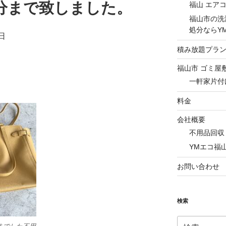
分まで致しました。
福山 エア
福山市の洗
処分ならY
日
積み放題プラ
福山市 ゴミ屋
一軒家片付
料金
会社概要
不用品回収
YMエコ福
お問い合わせ
検索
検