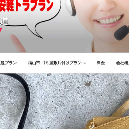
の不用品回収、買取、処分
けをいたします
応のYMエコ福山営業所へ。
放題プラン
福山市 ゴミ屋敷片付けプラン
料金
会社概