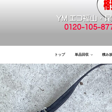
コ
ン
テ
ン
ツ
へ
福山市で格安
引っ越しゴミ・粗大ゴミの片付
ス
キ
廃品回収も対
ッ
トップ
単品回収
積み
プ