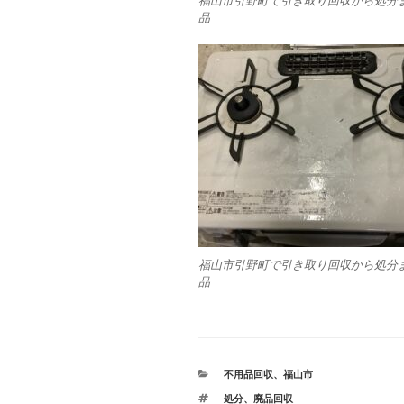
福山市引野町で引き取り回収から処分
品
福山市引野町で引き取り回収から処分
品
カ
不用品回収
、
福山市
テ
タ
処分
、
廃品回収
ゴ