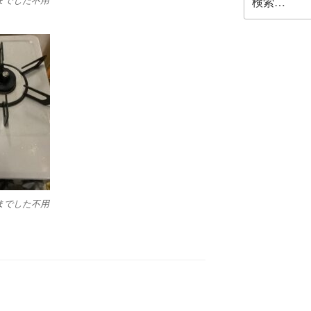
までした不用
索:
までした不用