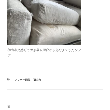
福山市光南町で引き取り回収から処分までしたソフ
ァー
カ
ソファー回収
、
福山市
テ
ゴ
リ
ー
投
前
前