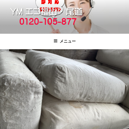
コ
ン
テ
ン
ツ
福山市で格安の不用品回収、買取、処
引っ越しゴミ・粗大ゴミの片付けをいたします
へ
分は粗大ごみ処分、廃品回収も対応の
メニュー
ス
YMエコ福山営業所へ。
キ
ッ
プ