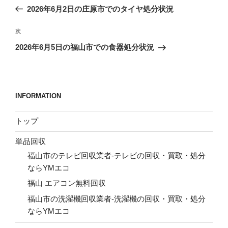
稿
の
2026年6月2日の庄原市でのタイヤ処分状況
ナ
投
ビ
稿
次
次
ゲ
の
2026年6月5日の福山市での食器処分状況
投
ー
稿
シ
ョ
INFORMATION
ン
トップ
単品回収
福山市のテレビ回収業者-テレビの回収・買取・処分
ならYMエコ
福山 エアコン無料回収
福山市の洗濯機回収業者-洗濯機の回収・買取・処分
ならYMエコ