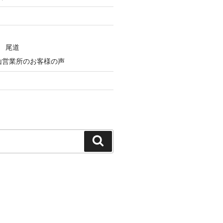
 尾道
山営業所のお客様の声
検
索