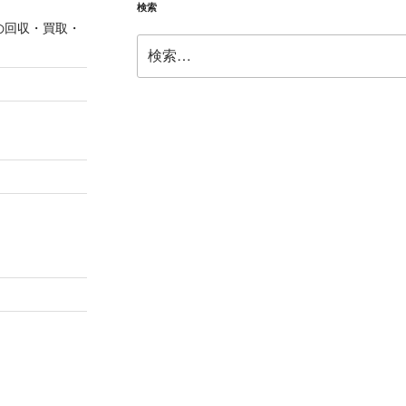
検索
の回収・買取・
検
索: