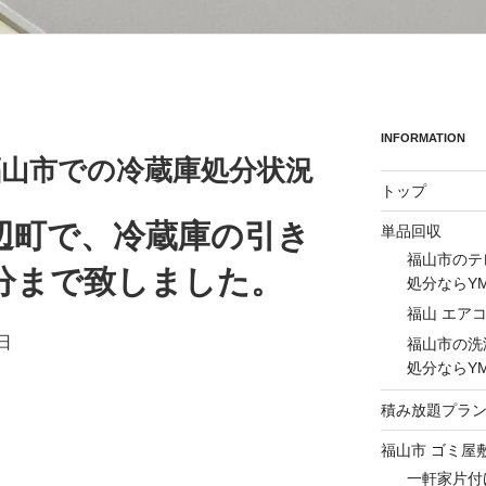
INFORMATION
の福山市での冷蔵庫処分状況
トップ
辺町で、冷蔵庫の引き
単品回収
福山市のテ
分まで致しました。
処分ならY
福山 エア
日
福山市の洗
処分ならY
積み放題プラ
福山市 ゴミ屋
一軒家片付