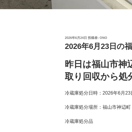
投
2026年6月24日
投稿者:
ONO
稿
2026年6月23日
日:
昨日は福山市神
取り回収から処
冷蔵庫処分日時：2026年6月23
冷蔵庫処分場所：福山市神辺町
冷蔵庫処分品