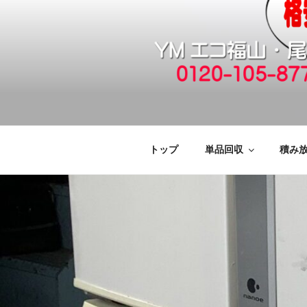
コ
ン
テ
ン
ツ
へ
福山市で格安
引っ越しゴミ・粗大ゴミの片付
ス
キ
廃品回収も対
ッ
トップ
単品回収
積み
プ