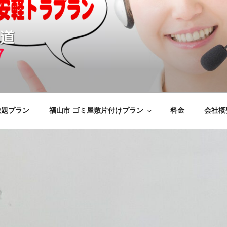
の不用品回収、買取、処分
けをいたします
応のYMエコ福山営業所へ。
放題プラン
福山市 ゴミ屋敷片付けプラン
料金
会社概