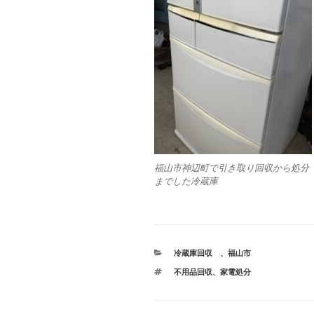
福山市神辺町で引き取り回収から処分
までした冷蔵庫
カ
冷蔵庫回収
、
福山市
テ
タ
不用品回収
、
家電処分
ゴ
グ
リ
ー