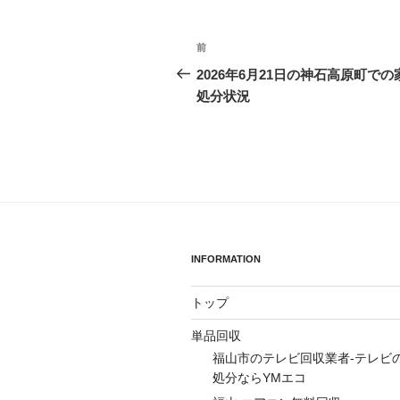
投
前
前
稿
の
2026年6月21日の神石高原町での
投
処分状況
ナ
稿
ビ
ゲ
ー
シ
ョ
INFORMATION
ン
トップ
単品回収
福山市のテレビ回収業者-テレビ
処分ならYMエコ