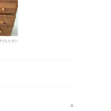
までしたタン
次
次