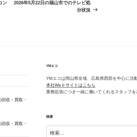
の
コン
2026年5月22日の福山市でのテレビ処
投
分状況
稿
YMエコ
YMエコは岡山県全域、広島県西部を中心に活
本社Weｂサイトはこちら
業務拡張につき一緒に働いてくれるスタッフを
の回収・買取・
検索
の回収・買取・
検
索: