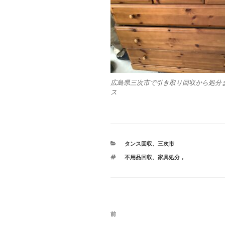
広島県三次市で引き取り回収から処分
ス
カ
タンス回収
、
三次市
テ
タ
不用品回収
、
家具処分，
ゴ
グ
リ
ー
投
前
前