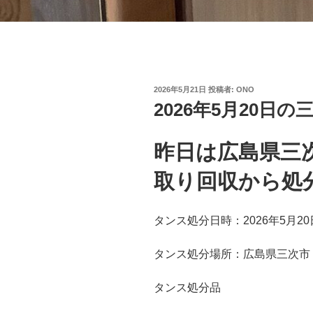
投
2026年5月21日
投稿者:
ONO
稿
2026年5月20日
日:
昨日は広島県三
取り回収から処
タンス処分日時：2026年5月20
タンス処分場所：広島県三次市
タンス処分品