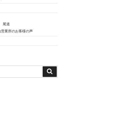
 尾道
山営業所のお客様の声
検
索