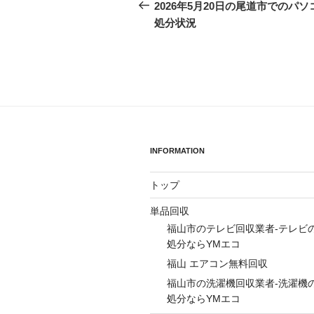
稿
の
2026年5月20日の尾道市でのパソ
投
処分状況
ナ
稿
ビ
ゲ
ー
シ
ョ
INFORMATION
ン
トップ
単品回収
福山市のテレビ回収業者-テレビ
処分ならYMエコ
福山 エアコン無料回収
福山市の洗濯機回収業者-洗濯機
処分ならYMエコ