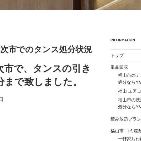
INFORMATION
の三次市でのタンス処分状況
トップ
次市で、タンスの引き
単品回収
福山市のテ
分まで致しました。
処分ならY
福山 エア
日
福山市の洗
処分ならY
積み放題プラ
福山市 ゴミ屋
一軒家片付