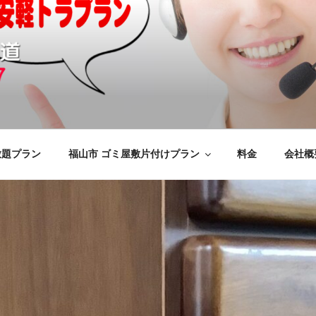
の不用品回収、買取、処分
けをいたします
応のYMエコ福山営業所へ。
放題プラン
福山市 ゴミ屋敷片付けプラン
料金
会社概