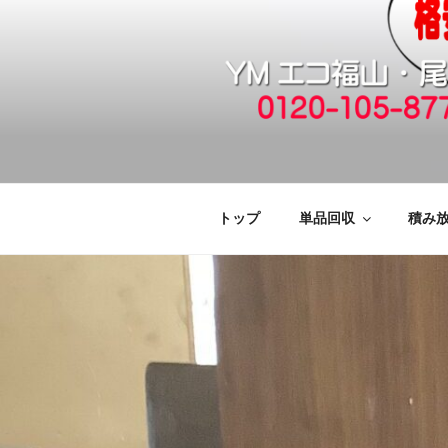
コ
ン
テ
ン
ツ
へ
福山市で格安
引っ越しゴミ・粗大ゴミの片付
ス
キ
廃品回収も対
ッ
トップ
単品回収
積み
プ