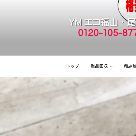
コ
ン
テ
ン
ツ
へ
福山市で格安
引っ越しゴミ・粗大ゴミの片付
ス
キ
廃品回収も対
ッ
トップ
単品回収
積み
プ