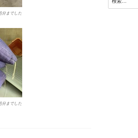
索:
処分までした
処分までした