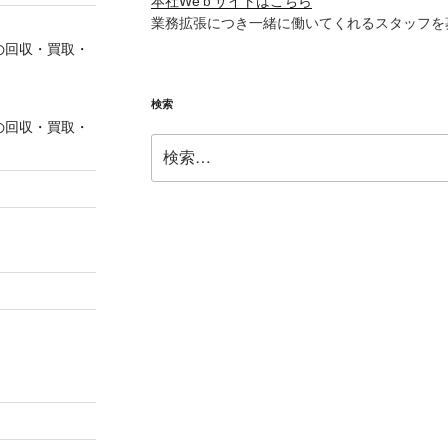
本社Weｂサイトはこちら
業務拡張につき一緒に働いてくれるスタッフを
の回収・買取・
検索
の回収・買取・
検
索: