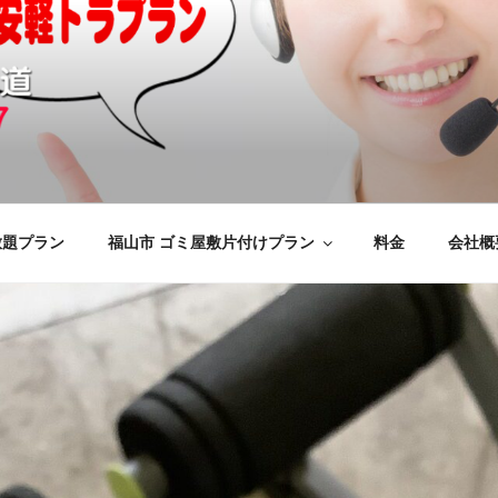
の不用品回収、買取、処分
けをいたします
応のYMエコ福山営業所へ。
放題プラン
福山市 ゴミ屋敷片付けプラン
料金
会社概