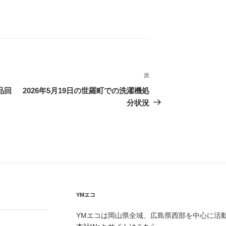
次
次
の
品回
2026年5月19日の世羅町での洗濯機処
投
分状況
稿
YMエコ
YMエコは岡山県全域、広島県西部を中心に活