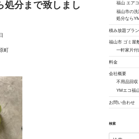
ら処分まで致しまし
福山 エア
福山市の洗
処分ならY
積み放題プラ
日
福山市 ゴミ屋
一軒家片付
原町
料金
会社概要
不用品回収
YMエコ福
お問い合わせ
検索
検