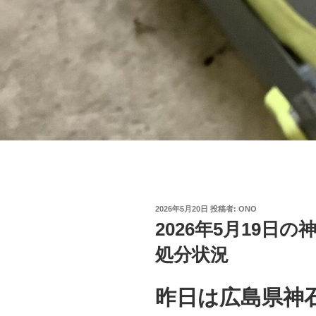
投
2026年5月20日
投稿者:
ONO
稿
2026年5月19日
日:
処分状況
昨日は広島県神