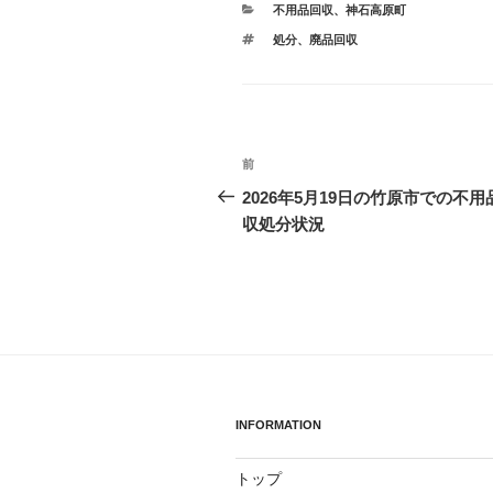
カ
不用品回収
、
神石高原町
テ
タ
処分
、
廃品回収
ゴ
グ
リ
ー
投
前
前
稿
の
2026年5月19日の竹原市での不用
投
収処分状況
ナ
稿
ビ
ゲ
ー
シ
ョ
INFORMATION
ン
トップ