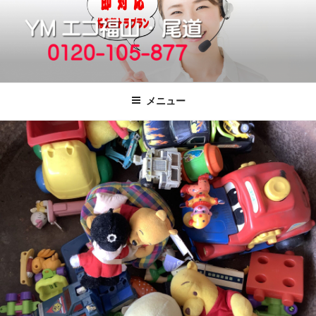
コ
ン
テ
ン
ツ
福山市で格安の不用品回収、買取、処
引っ越しゴミ・粗大ゴミの片付けをいたします
へ
分は粗大ごみ処分、廃品回収も対応の
メニュー
ス
YMエコ福山営業所へ。
キ
ッ
プ