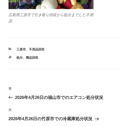
広島県三原市で引き取り回収から処分までした不用
品
カ
三原市
、
不用品回収
テ
タ
処分
、
廃品回収
ゴ
グ
リ
ー
投
前
前
稿
の
2026年4月26日の福山市でのエアコン処分状況
ナ
投
ビ
稿
次
次
ゲ
の
2026年4月26日の竹原市での冷蔵庫処分状況
投
ー