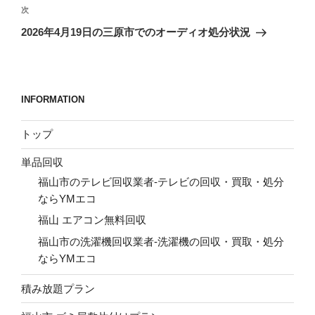
ビ
稿
次
次
ゲ
の
2026年4月19日の三原市でのオーディオ処分状況
投
ー
稿
シ
ョ
INFORMATION
ン
トップ
単品回収
福山市のテレビ回収業者-テレビの回収・買取・処分
ならYMエコ
福山 エアコン無料回収
福山市の洗濯機回収業者-洗濯機の回収・買取・処分
ならYMエコ
積み放題プラン