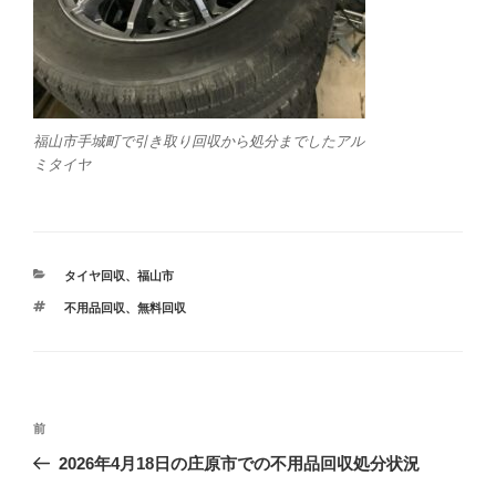
福山市手城町で引き取り回収から処分までしたアル
ミタイヤ
カ
タイヤ回収
、
福山市
テ
タ
不用品回収
、
無料回収
ゴ
グ
リ
ー
投
前
前
稿
の
2026年4月18日の庄原市での不用品回収処分状況
ナ
投