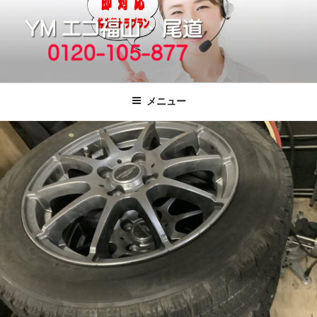
コ
ン
テ
ン
ツ
福山市で格安の不用品回収、買取、処
引っ越しゴミ・粗大ゴミの片付けをいたします
へ
分は粗大ごみ処分、廃品回収も対応の
メニュー
ス
YMエコ福山営業所へ。
キ
ッ
プ