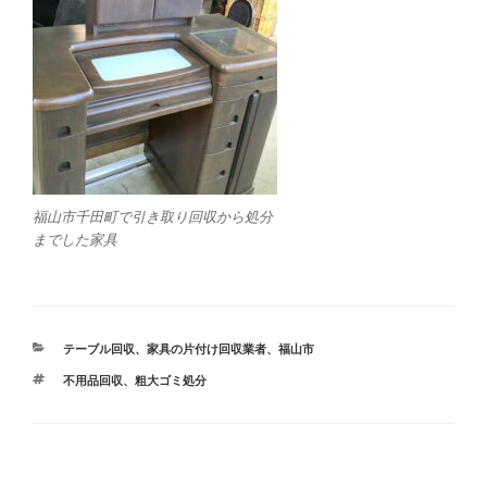
福山市千田町で引き取り回収から処分
までした家具
カ
テーブル回収
、
家具の片付け回収業者
、
福山市
テ
タ
不用品回収
、
粗大ゴミ処分
ゴ
グ
リ
ー
投