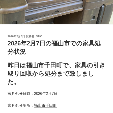
投
2026年2月8日
投稿者:
ONO
稿
2026年2月7日の福山市での家具処
日:
分状況
昨日は福山市千田町で、家具の引き
取り回収から処分まで致しまし
た。
家具処分日時：2026年2月7日
家具処分場所：
福山市千田町