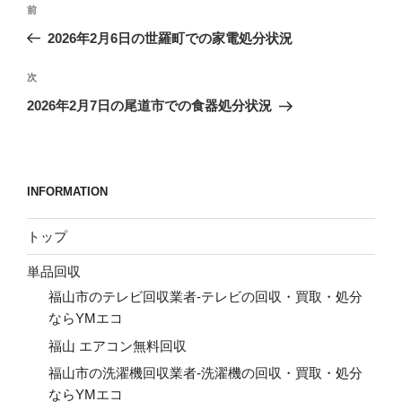
前
前
稿
の
2026年2月6日の世羅町での家電処分状況
ナ
投
ビ
稿
次
次
ゲ
の
2026年2月7日の尾道市での食器処分状況
投
ー
稿
シ
ョ
INFORMATION
ン
トップ
単品回収
福山市のテレビ回収業者-テレビの回収・買取・処分
ならYMエコ
福山 エアコン無料回収
福山市の洗濯機回収業者-洗濯機の回収・買取・処分
ならYMエコ