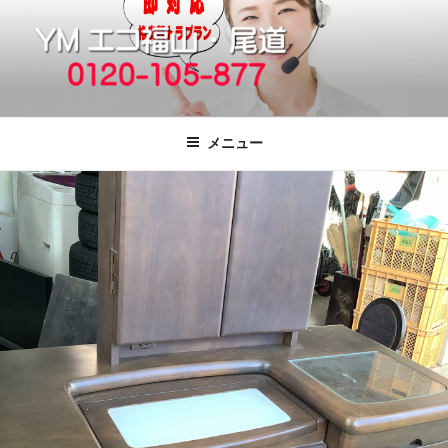
コ
ン
テ
ン
ツ
福山市で格安の不用品回収、買取、処
引っ越しゴミ・粗大ゴミの片付けをいたします
へ
分は粗大ごみ処分、廃品回収も対応の
メニュー
ス
YMエコ福山営業所へ。
キ
ッ
プ