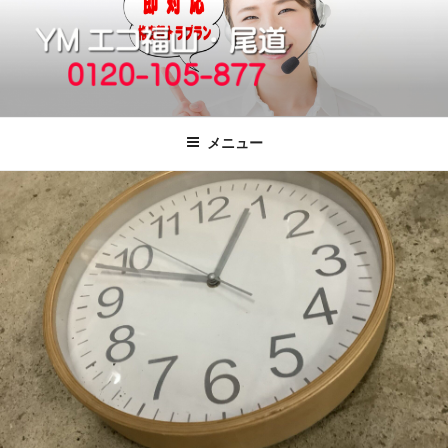
コ
ン
テ
ン
ツ
福山市で格安の不用品回収、買取、処
引っ越しゴミ・粗大ゴミの片付けをいたします
へ
分は粗大ごみ処分、廃品回収も対応の
メニュー
ス
YMエコ福山営業所へ。
キ
ッ
プ