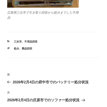
広島県三次市で引き取り回収から処分までした不用
品
カ
三次市
、
不用品回収
テ
タ
処分
、
廃品回収
ゴ
グ
リ
ー
投
前
前
稿
の
2026年2月4日の府中市でのバッテリー処分状況
ナ
投
ビ
稿
次
次
ゲ
の
2026年2月4日の庄原市でのソファー処分状況
投
ー