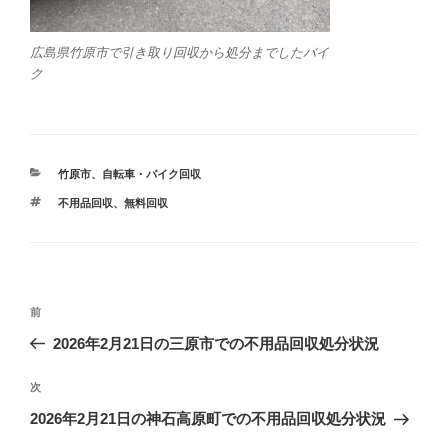
広島県竹原市で引き取り回収から処分までしたバイ
ク
カ
竹原市
、
自転車・バイク回収
テ
タ
不用品回収
、
無料回収
ゴ
グ
リ
ー
投
前
前
稿
の
2026年2月21日の三原市での不用品回収処分状況
ナ
投
ビ
稿
次
次
ゲ
の
2026年2月21日の神石高原町での不用品回収処分状況
投
ー