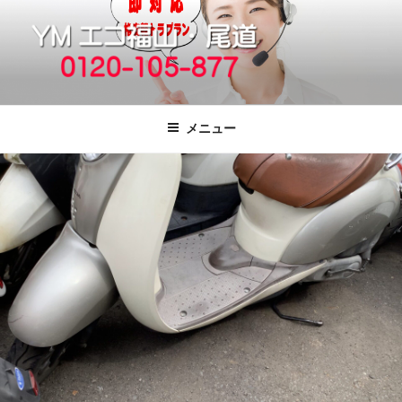
コ
ン
テ
ン
ツ
福山市で格安の不用品回収、買取、処
引っ越しゴミ・粗大ゴミの片付けをいたします
へ
分は粗大ごみ処分、廃品回収も対応の
メニュー
ス
YMエコ福山営業所へ。
キ
ッ
プ