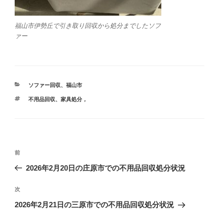
福山市伊勢丘で引き取り回収から処分までしたソフ
ァー
カ
ソファー回収
、
福山市
テ
タ
不用品回収
、
家具処分，
ゴ
グ
リ
ー
投
前
前
稿
の
2026年2月20日の庄原市での不用品回収処分状況
ナ
投
ビ
稿
次
次
ゲ
の
2026年2月21日の三原市での不用品回収処分状況
投
ー