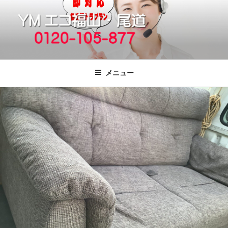
コ
ン
テ
ン
ツ
福山市で格安の不用品回収、買取、処
引っ越しゴミ・粗大ゴミの片付けをいたします
へ
分は粗大ごみ処分、廃品回収も対応の
メニュー
ス
YMエコ福山営業所へ。
キ
ッ
プ