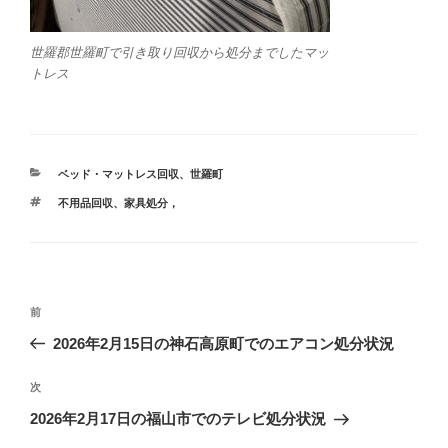
世羅郡世羅町で引き取り回収から処分までしたマッ
トレス
カ
ベッド・マットレス回収
、
世羅町
テ
タ
不用品回収
、
家具処分，
ゴ
グ
リ
ー
投
前
前
稿
の
2026年2月15日の神石高原町でのエアコン処分状況
ナ
投
ビ
稿
次
次
ゲ
の
2026年2月17日の福山市でのテレビ処分状況
投
ー