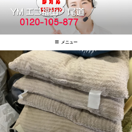
コ
ン
テ
ン
ツ
福山市で格安の不用品回収、買取、処
引っ越しゴミ・粗大ゴミの片付けをいたします
へ
分は粗大ごみ処分、廃品回収も対応の
メニュー
ス
YMエコ福山営業所へ。
キ
ッ
プ