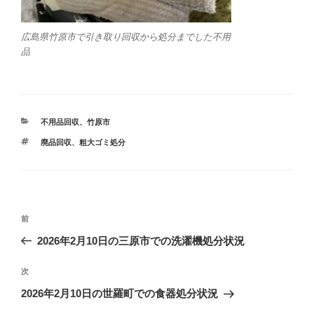
広島県竹原市で引き取り回収から処分までした不用
品
カ
不用品回収
、
竹原市
テ
タ
廃品回収
、
粗大ゴミ処分
ゴ
グ
リ
ー
投
前
前
稿
の
2026年2月10日の三原市での洗濯機処分状況
ナ
投
ビ
稿
次
次
ゲ
の
2026年2月10日の世羅町での食器処分状況
投
ー