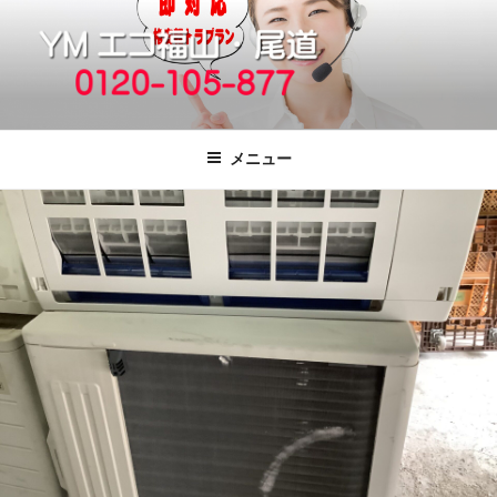
コ
ン
テ
ン
ツ
福山市で格安の不用品回収、買取、処
引っ越しゴミ・粗大ゴミの片付けをいたします
へ
分は粗大ごみ処分、廃品回収も対応の
メニュー
ス
YMエコ福山営業所へ。
キ
ッ
プ