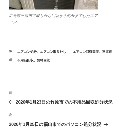
広島県三原市で取り外し回収から処分までしたエア
コン
カ
エアコン処分
、
エアコン取り外し
、
エアコン回収業者
、
三原市
テ
タ
不用品回収
、
無料回収
ゴ
グ
リ
ー
投
前
前
稿
の
2026年1月23日の竹原市での不用品回収処分状況
ナ
投
ビ
稿
次
次
ゲ
の
2026年1月25日の福山市でのパソコン処分状況
投
ー