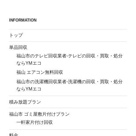
稿
シ
ョ
INFORMATION
ン
トップ
単品回収
福山市のテレビ回収業者-テレビの回収・買取・処分
ならYMエコ
福山 エアコン無料回収
福山市の洗濯機回収業者-洗濯機の回収・買取・処分
ならYMエコ
積み放題プラン
福山市 ゴミ屋敷片付けプラン
一軒家片付け回収
料金