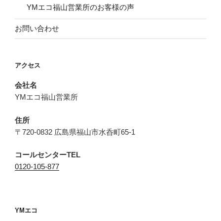
YMエコ福山営業所のお客様の声
お問い合わせ
アクセス
会社名
YMエコ福山営業所
住所
〒720-0832 広島県福山市水呑町65-1
コールセンターTEL
0120-105-877
YMエコ