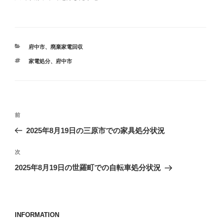
カ
府中市
、
廃棄家電回収
テ
タ
家電処分
、
府中市
ゴ
グ
リ
ー
投
前
前
稿
の
2025年8月19日の三原市での家具処分状況
ナ
投
ビ
稿
次
次
ゲ
の
2025年8月19日の世羅町での自転車処分状況
投
ー
稿
シ
ョ
INFORMATION
ン