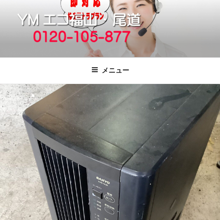
コ
ン
テ
ン
ツ
福山市で格安の不用品回収、買取、処
引っ越しゴミ・粗大ゴミの片付けをいたします
へ
分は粗大ごみ処分、廃品回収も対応の
メニュー
ス
YMエコ福山営業所へ。
キ
ッ
プ