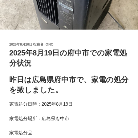
投
2025年8月20日
投稿者:
ONO
稿
2025年8月19日の府中市での家電処
日:
分状況
昨日は広島県府中市で、家電の処分
を致しました。
家電処分日時：2025年8月19日
家電処分場所：
広島県府中市
家電処分品