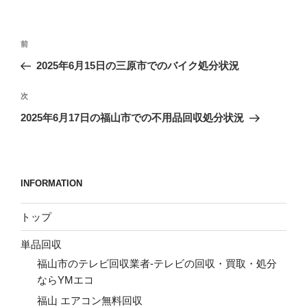
投
前
前
稿
の
2025年6月15日の三原市でのバイク処分状況
ナ
投
ビ
稿
次
次
ゲ
の
2025年6月17日の福山市での不用品回収処分状況
投
ー
稿
シ
ョ
INFORMATION
ン
トップ
単品回収
福山市のテレビ回収業者-テレビの回収・買取・処分
ならYMエコ
福山 エアコン無料回収