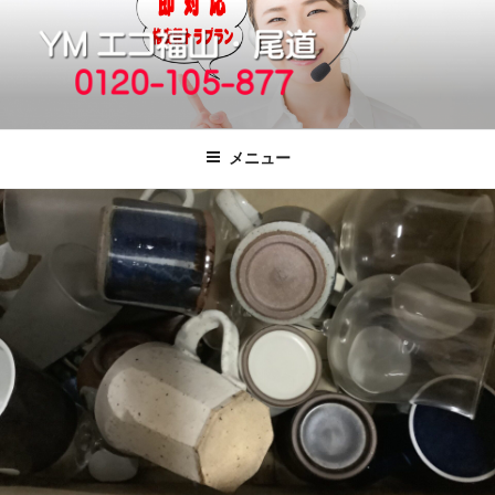
コ
ン
テ
ン
ツ
福山市で格安の不用品回収、買取、処
引っ越しゴミ・粗大ゴミの片付けをいたします
へ
分は粗大ごみ処分、廃品回収も対応の
メニュー
ス
YMエコ福山営業所へ。
キ
ッ
プ