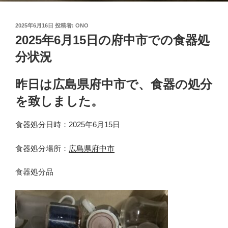
投
2025年6月16日
投稿者:
ONO
稿
2025年6月15日の府中市での食器処
日:
分状況
昨日は広島県府中市で、食器の処分
を致しました。
食器処分日時：2025年6月15日
食器処分場所：
広島県府中市
食器処分品