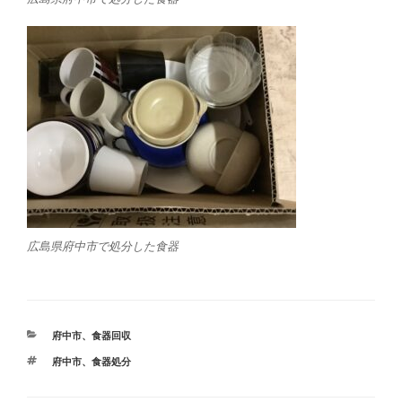
広島県府中市で処分した食器
カ
府中市
、
食器回収
テ
タ
府中市
、
食器処分
ゴ
グ
リ
ー