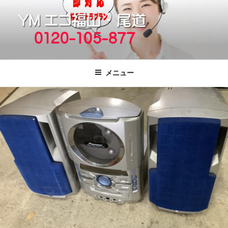
コ
ン
テ
ン
ツ
福山市で格安の不用品回収、買取、処
引っ越しゴミ・粗大ゴミの片付けをいたします
へ
分は粗大ごみ処分、廃品回収も対応の
メニュー
ス
YMエコ福山営業所へ。
キ
ッ
プ