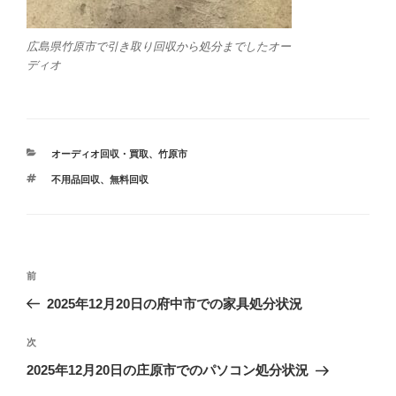
広島県竹原市で引き取り回収から処分までしたオー
ディオ
カ
オーディオ回収・買取
、
竹原市
テ
タ
不用品回収
、
無料回収
ゴ
グ
リ
ー
投
前
前
稿
の
2025年12月20日の府中市での家具処分状況
ナ
投
ビ
稿
次
次
ゲ
の
2025年12月20日の庄原市でのパソコン処分状況
投
ー