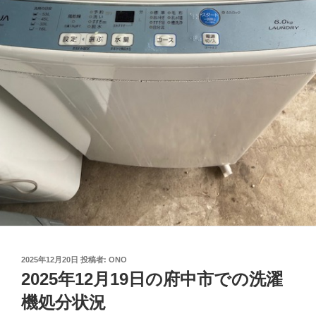
投
2025年12月20日
投稿者:
ONO
稿
2025年12月19日の府中市での洗濯
日:
機処分状況