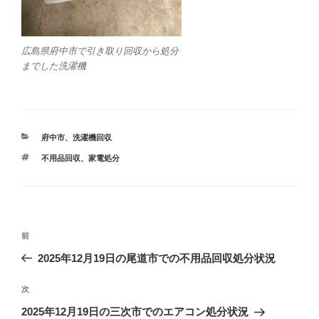
広島県府中市で引き取り回収から処分
までした洗濯機
カ
府中市
、
洗濯機回収
テ
タ
不用品回収
、
家電処分
ゴ
グ
リ
ー
投
前
前
稿
の
2025年12月19日の尾道市での不用品回収処分状況
ナ
投
ビ
稿
次
次
ゲ
の
2025年12月19日の三次市でのエアコン処分状況