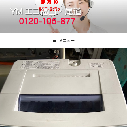
コ
ン
テ
ン
ツ
福山市で格安の不用品回収、買取、処
引っ越しゴミ・粗大ゴミの片付けをいたします
へ
分は粗大ごみ処分、廃品回収も対応の
メニュー
ス
YMエコ福山営業所へ。
キ
ッ
プ