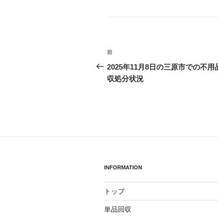
グ
リ
ー
投
前
前
稿
の
2025年11月8日の三原市での不用
投
収処分状況
ナ
稿
ビ
ゲ
ー
シ
ョ
INFORMATION
ン
トップ
単品回収