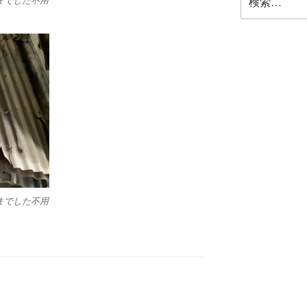
までした不用
索:
までした不用