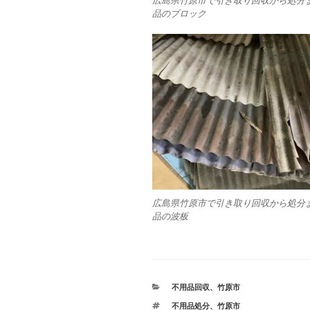
広島県竹原市で引き取り回収から処分
品のブロック
広島県竹原市で引き取り回収から処分
品の波板
カ
不用品回収
、
竹原市
テ
タ
不用品処分
、
竹原市
ゴ