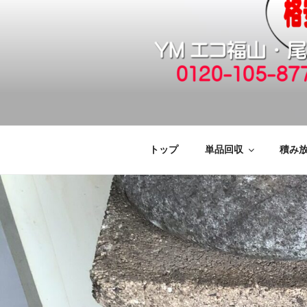
コ
ン
テ
ン
ツ
へ
福山市で格安
引っ越しゴミ・粗大ゴミの片付
ス
キ
廃品回収も対
ッ
トップ
単品回収
積み
プ