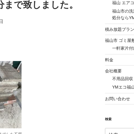
分まで致しました。
福山 エア
福山市の洗
処分ならY
日
積み放題プラ
福山市 ゴミ屋
一軒家片付
料金
会社概要
不用品回収
YMエコ福
お問い合わせ
検索
検