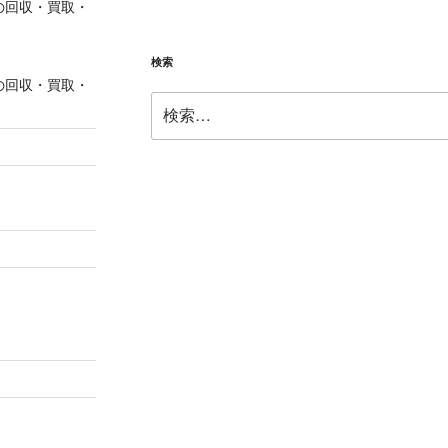
の回収・買取・
検索
の回収・買取・
検
索: