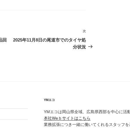
次
次
の
品回
2025年11月8日の尾道市でのタイヤ処
投
分状況
稿
YMエコ
YMエコは岡山県全域、広島県西部を中心に活
本社Weｂサイトはこちら
業務拡張につき一緒に働いてくれるスタッフを