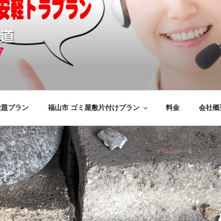
の不用品回収、買取、処分
けをいたします
応のYMエコ福山営業所へ。
放題プラン
福山市 ゴミ屋敷片付けプラン
料金
会社概