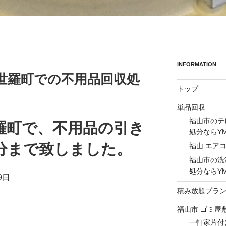
INFORMATION
日の世羅町での不用品回収処
トップ
単品回収
福山市のテ
羅町で、不用品の引き
処分ならY
分まで致しました。
福山 エア
福山市の洗
処分ならY
9日
積み放題プラ
福山市 ゴミ屋
一軒家片付