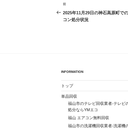
投
前
前
稿
の
2025年11月29日の神石高原町で
投
コン処分状況
ナ
稿
ビ
ゲ
ー
シ
ョ
INFORMATION
ン
トップ
単品回収
福山市のテレビ回収業者-テレビ
処分ならYMエコ
福山 エアコン無料回収
福山市の洗濯機回収業者-洗濯機