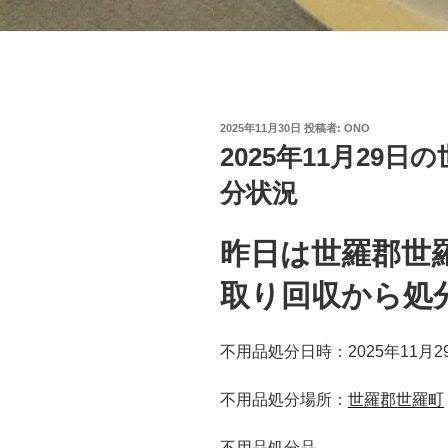
投
2025年11月30日
投稿者:
ONO
稿
2025年11月29
日:
分状況
昨日は世羅郡世
取り回収から処
不用品処分日時：2025年11月2
不用品処分場所：
世羅郡世羅町
不用品処分品