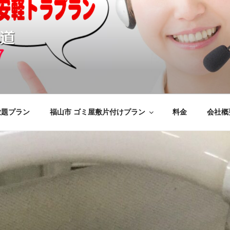
の不用品回収、買取、処分
けをいたします
応のYMエコ福山営業所へ。
放題プラン
福山市 ゴミ屋敷片付けプラン
料金
会社概