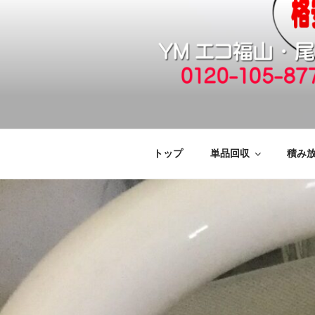
コ
ン
テ
ン
ツ
へ
福山市で格安
引っ越しゴミ・粗大ゴミの片付
ス
キ
廃品回収も対
ッ
トップ
単品回収
積み
プ