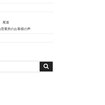
 尾道
山営業所のお客様の声
検
索