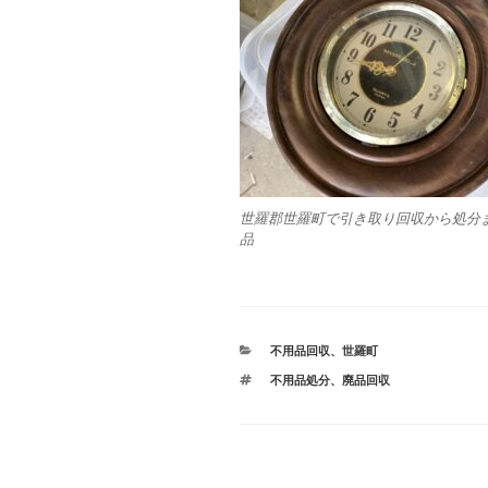
世羅郡世羅町で引き取り回収から処分
品
カ
不用品回収
、
世羅町
テ
タ
不用品処分
、
廃品回収
ゴ
グ
リ
ー