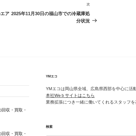
次
次
の
のエア
2025年11月30日の福山市での冷蔵庫処
投
分状況
稿
YMエコ
YMエコは岡山県全域、広島県西部を中心に活
本社Weｂサイトはこちら
業務拡張につき一緒に働いてくれるスタッフを
の回収・買取・
検索
の回収・買取・