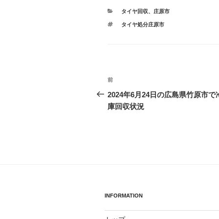
カ
タイヤ回収
、
庄原市
テ
タ
タイヤ処分庄原市
ゴ
グ
リ
ー
投
前
前
稿
の
2024年6月24日の広島県竹原市で
投
庫回収状況
ナ
稿
ビ
ゲ
ー
シ
ョ
INFORMATION
ン