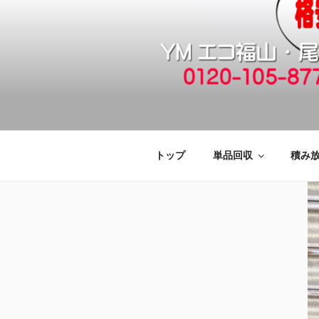
コ
ン
テ
ン
ツ
へ
福山市で格安
引っ越しゴミ・粗大ゴミの片付
ス
キ
廃品回収も対
ッ
トップ
単品回収
積み
プ