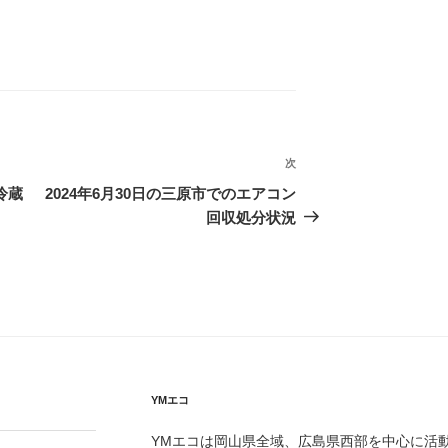
次
次
の
冷蔵
2024年6月30日の三原市でのエアコン
投
回収処分状況
稿
YMエコ
YMエコは岡山県全域、広島県西部を中心に活