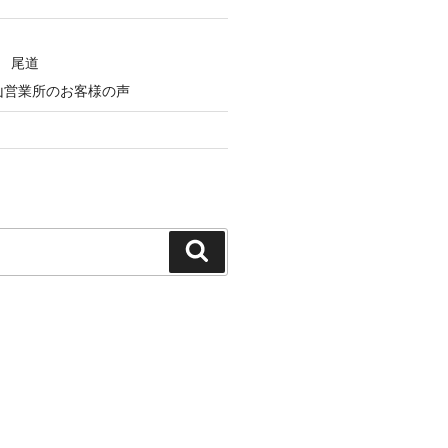
 尾道
山営業所のお客様の声
検
索