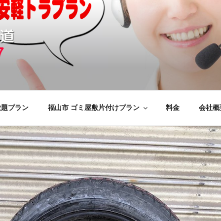
の不用品回収、買取、処分
けをいたします
応のYMエコ福山営業所へ。
放題プラン
福山市 ゴミ屋敷片付けプラン
料金
会社概