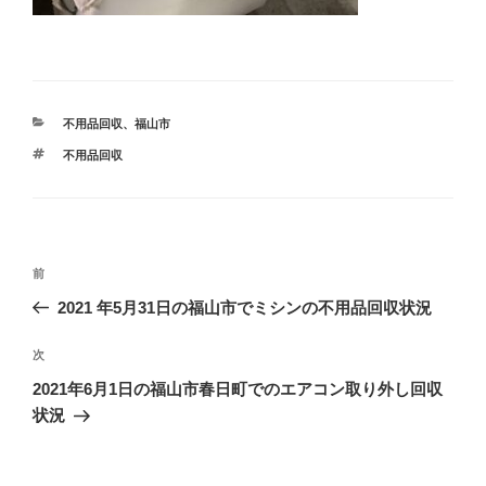
カ
不用品回収
、
福山市
テ
タ
不用品回収
ゴ
グ
リ
ー
投
前
前
稿
の
2021 年5月31日の福山市でミシンの不用品回収状況
ナ
投
ビ
稿
次
次
ゲ
の
2021年6月1日の福山市春日町でのエアコン取り外し回収
投
ー
状況
稿
シ
ョ