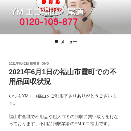
コ
ン
テ
ン
ツ
福山市で格安の不用品回収、買取、処
引っ越しゴミ・粗大ゴミの片付けをいたします
へ
分は粗大ごみ処分、廃品回収も対応の
メニュー
ス
YMエコ福山営業所へ。
キ
ッ
投
2021年6月2日
投稿者:
ONO
プ
稿
2021年6月1日の福山市霞町での不
日:
用品回収状況
いつもYMエコ福山をご利用下さりありがとうございま
す。
福山市全域で不用品や粗大ゴミの回収に買い取りを行な
っております、不用品回収業者のYMエコ福山です。