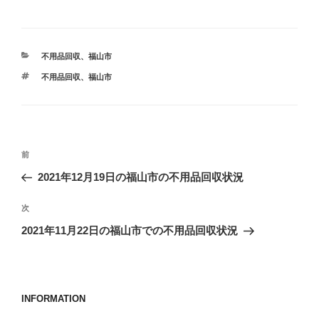
カ
不用品回収
、
福山市
テ
タ
不用品回収
、
福山市
ゴ
グ
リ
ー
投
前
前
稿
の
2021年12月19日の福山市の不用品回収状況
ナ
投
ビ
稿
次
次
ゲ
の
2021年11月22日の福山市での不用品回収状況
投
ー
稿
シ
ョ
INFORMATION
ン