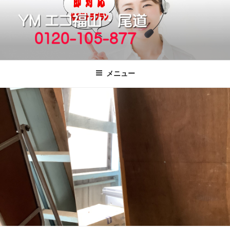
コ
ン
テ
ン
ツ
福山市で格安の不用品回収、買取、処
引っ越しゴミ・粗大ゴミの片付けをいたします
へ
分は粗大ごみ処分、廃品回収も対応の
メニュー
ス
YMエコ福山営業所へ。
キ
ッ
プ