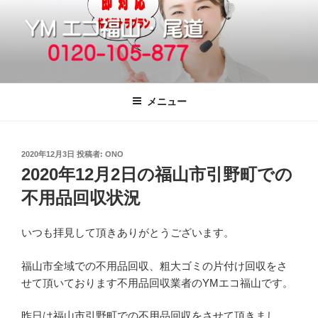
コ
ン
テ
ン
ツ
福山市で格安の不用品回収、買取、処
引っ越しゴミ・粗大ゴミの片付けをいたします
へ
分は粗大ごみ処分、廃品回収も対応の
メニュー
ス
YMエコ福山営業所へ。
キ
ッ
投
2020年12月3日
投稿者:
ONO
プ
稿
2020年12月2日の福山市引野町での
日:
不用品回収状況
いつも拝見して頂きありがとうございます。
福山市全域での不用品回収、粗大ゴミの片付け回収をさ
せて頂いております不用品回収業者のYMエコ福山です。
昨日は福山市引野町での不用品回収をさせて頂きまし