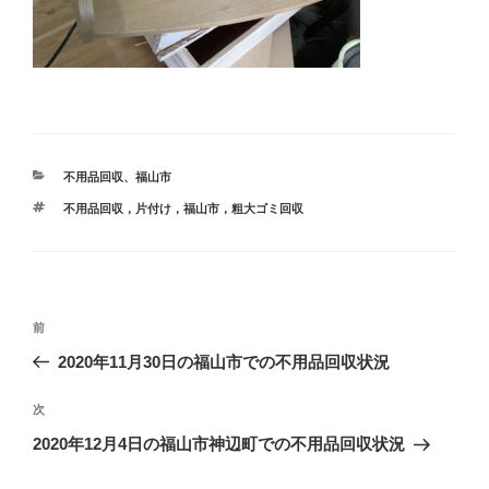
カ
不用品回収
、
福山市
テ
タ
不用品回収，片付け，福山市，粗大ゴミ回収
ゴ
グ
リ
ー
投
前
前
稿
の
2020年11月30日の福山市での不用品回収状況
ナ
投
ビ
稿
次
次
ゲ
の
2020年12月4日の福山市神辺町での不用品回収状況
投
ー