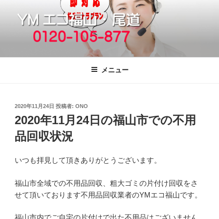
コ
ン
テ
ン
ツ
福山市で格安の不用品回収、買取、処
引っ越しゴミ・粗大ゴミの片付けをいたします
へ
分は粗大ごみ処分、廃品回収も対応の
メニュー
ス
YMエコ福山営業所へ。
キ
ッ
投
2020年11月24日
投稿者:
ONO
プ
稿
2020年11月24日の福山市での不用
日:
品回収状況
いつも拝見して頂きありがとうございます。
福山市全域での不用品回収、粗大ゴミの片付け回収をさ
せて頂いております不用品回収業者のYMエコ福山です。
福山市内でご自宅の片付けで出た不用品はございません