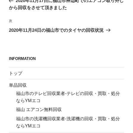
2020年11月17日に福山市神辺町でのエアコン取り外し
ナ
投
から回収をさせて頂きました
ビ
稿
ゲ
次
次
の
ー
2020年11月24日の福山市でのタイヤの回収状況
投
シ
稿
ョ
ン
INFORMATION
トップ
単品回収
福山市のテレビ回収業者-テレビの回収・買取・処分
ならYMエコ
福山 エアコン無料回収
福山市の洗濯機回収業者-洗濯機の回収・買取・処分
ならYMエコ