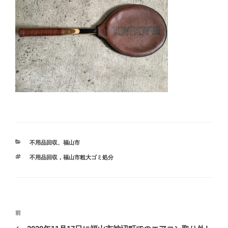
カ
不用品回収
、
福山市
テ
タ
不用品回収，福山市粗大ゴミ処分
ゴ
グ
リ
ー
投
前
前
稿
の