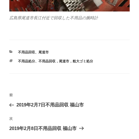
広島県尾道市長江付近で回収した不用品の腕時計
カ
不用品回収
、
尾道市
テ
タ
不用品処分
、
不用品回収，尾道市，粗大ゴミ処分
ゴ
グ
リ
ー
投
前
前
稿
の
2019年2月7日不用品回収 福山市
ナ
投
ビ
稿
次
次
ゲ
の
2019年2月8日不用品回収 福山市
投
ー