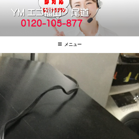
コ
ン
テ
ン
ツ
福山市で格安の不用品回収、買取、処
引っ越しゴミ・粗大ゴミの片付けをいたします
へ
分は粗大ごみ処分、廃品回収も対応の
メニュー
ス
YMエコ福山営業所へ。
キ
ッ
プ