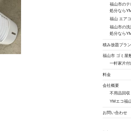
福山市のテ
処分ならY
福山 エア
福山市の洗
処分ならY
積み放題プラ
福山市 ゴミ屋
一軒家片付
料金
会社概要
不用品回収
YMエコ福
お問い合わせ