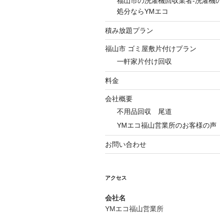
福山市の洗濯機回収業者-洗濯機
処分ならYMエコ
積み放題プラン
福山市 ゴミ屋敷片付けプラン
一軒家片付け回収
料金
会社概要
不用品回収 尾道
YMエコ福山営業所のお客様の声
お問い合わせ
アクセス
会社名
YMエコ福山営業所