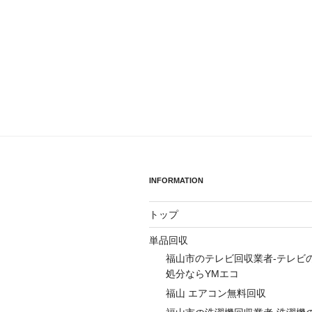
ー
シ
ョ
ン
INFORMATION
トップ
単品回収
福山市のテレビ回収業者-テレビ
処分ならYMエコ
福山 エアコン無料回収