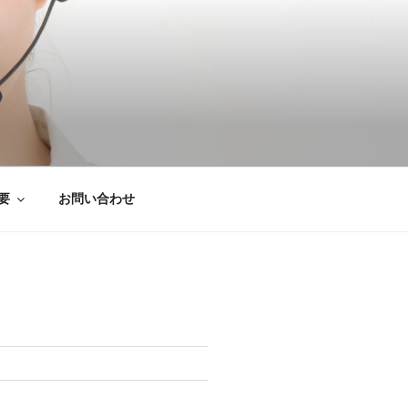
は粗大ごみ処分、
要
お問い合わせ