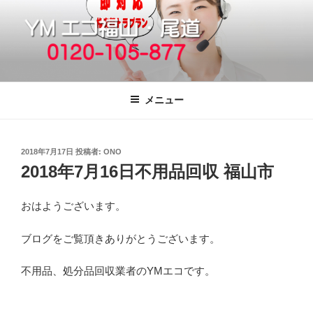
コ
ン
テ
ン
ツ
福山市で格安の不用品回収、買取、処
引っ越しゴミ・粗大ゴミの片付けをいたします
へ
分は粗大ごみ処分、廃品回収も対応の
メニュー
ス
YMエコ福山営業所へ。
キ
ッ
投
2018年7月17日
投稿者:
ONO
プ
稿
2018年7月16日不用品回収 福山市
日:
おはようございます。
ブログをご覧頂きありがとうございます。
不用品、処分品回収業者のYMエコです。