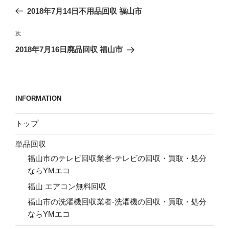
稿
の
2018年7月14日不用品回収 福山市
ナ
投
ビ
稿
次
次
ゲ
の
2018年7月16日廃品回収 福山市
投
ー
稿
シ
ョ
INFORMATION
ン
トップ
単品回収
福山市のテレビ回収業者-テレビの回収・買取・処分
ならYMエコ
福山 エアコン無料回収
福山市の洗濯機回収業者-洗濯機の回収・買取・処分
ならYMエコ