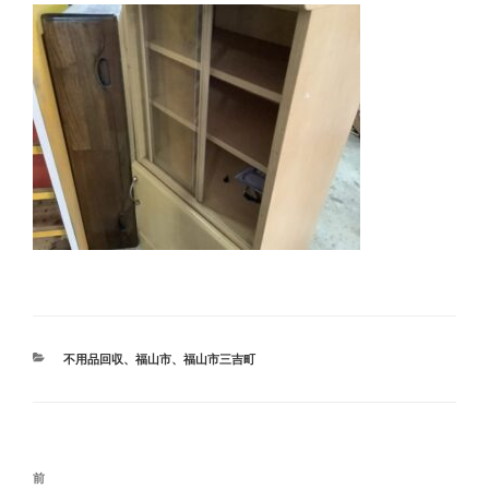
カ
不用品回収
、
福山市
、
福山市三吉町
テ
ゴ
リ
ー
投
前
前