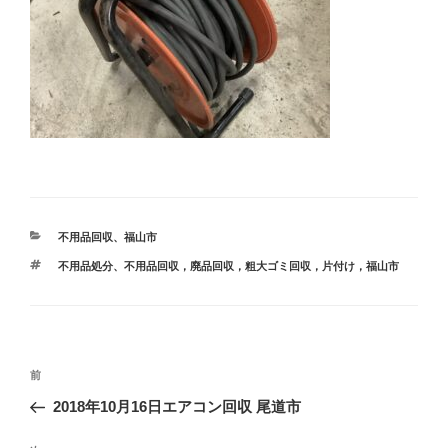
カ
不用品回収
、
福山市
テ
タ
不用品処分
、
不用品回収，廃品回収，粗大ゴミ回収，片付け，福山市
ゴ
グ
リ
ー
投
前
前
稿
の
2018年10月16日エアコン回収 尾道市
ナ
投