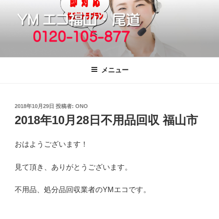
コ
ン
テ
ン
ツ
福山市で格安の不用品回収、買取、処
引っ越しゴミ・粗大ゴミの片付けをいたします
へ
分は粗大ごみ処分、廃品回収も対応の
メニュー
ス
YMエコ福山営業所へ。
キ
ッ
投
2018年10月29日
投稿者:
ONO
プ
稿
2018年10月28日不用品回収 福山市
日:
おはようございます！
見て頂き、ありがとうございます。
不用品、処分品回収業者のYMエコです。