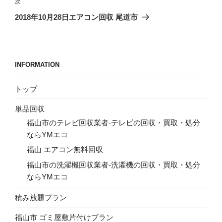
ビ
稿
次
次
ゲ
の
2018年10月28日エアコン回収 尾道市
投
ー
稿
シ
ョ
INFORMATION
ン
トップ
単品回収
福山市のテレビ回収業者-テレビの回収・買取・処分
ならYMエコ
福山 エアコン無料回収
福山市の洗濯機回収業者-洗濯機の回収・買取・処分
ならYMエコ
積み放題プラン
福山市 ゴミ屋敷片付けプラン