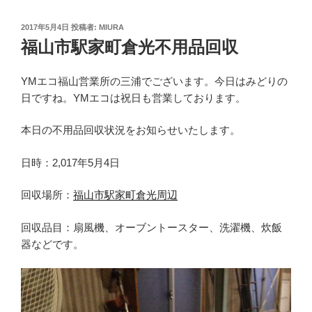
投
2017年5月4日
投稿者:
MIURA
稿
福山市駅家町倉光不用品回収
日:
YMエコ福山営業所の三浦でございます。今日はみどりの
日ですね。YMエコは祝日も営業しております。
本日の不用品回収状況をお知らせいたします。
日時：2,017年5月4日
回収場所：
福山市駅家町倉光周辺
回収品目：扇風機、オーブントースター、洗濯機、炊飯
器などです。