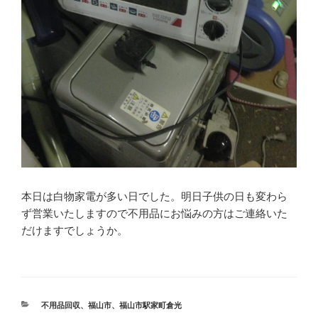
本日は白物家電が多い日でした。明日子供の日も変わら
ず営業いたしますので不用品にお悩みの方はご連絡いた
だけますでしょうか。
カ
不用品回収
、
福山市
、
福山市駅家町倉光
テ