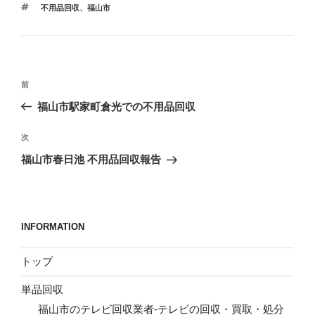
タ
不用品回収
、
福山市
ゴ
グ
リ
ー
投
前
前
稿
の
福山市駅家町倉光での不用品回収
ナ
投
ビ
稿
次
次
ゲ
の
福山市春日池 不用品回収報告
投
ー
稿
シ
ョ
INFORMATION
ン
トップ
単品回収
福山市のテレビ回収業者-テレビの回収・買取・処分