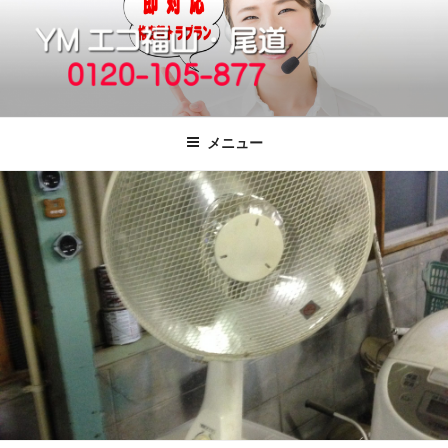
コ
ン
テ
ン
ツ
福山市で格安の不用品回収、買取、処
引っ越しゴミ・粗大ゴミの片付けをいたします
へ
分は粗大ごみ処分、廃品回収も対応の
メニュー
ス
YMエコ福山営業所へ。
キ
ッ
プ