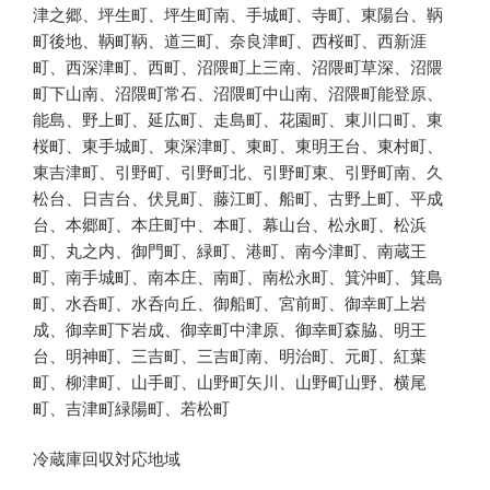
津之郷、坪生町、坪生町南、手城町、寺町、東陽台、鞆
町後地、鞆町鞆、道三町、奈良津町、西桜町、西新涯
町、西深津町、西町、沼隈町上三南、沼隈町草深、沼隈
町下山南、沼隈町常石、沼隈町中山南、沼隈町能登原、
能島、野上町、延広町、走島町、花園町、東川口町、東
桜町、東手城町、東深津町、東町、東明王台、東村町、
東吉津町、引野町、引野町北、引野町東、引野町南、久
松台、日吉台、伏見町、藤江町、船町、古野上町、平成
台、本郷町、本庄町中、本町、幕山台、松永町、松浜
町、丸之内、御門町、緑町、港町、南今津町、南蔵王
町、南手城町、南本庄、南町、南松永町、箕沖町、箕島
町、水呑町、水呑向丘、御船町、宮前町、御幸町上岩
成、御幸町下岩成、御幸町中津原、御幸町森脇、明王
台、明神町、三吉町、三吉町南、明治町、元町、紅葉
町、柳津町、山手町、山野町矢川、山野町山野、横尾
町、吉津町緑陽町、若松町
冷蔵庫回収対応地域