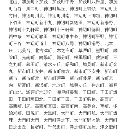
北山、加茂町下加茂、加茂町中野、加茂町八軒屋、加茂
町百谷、川口町、神辺町旭丘、神辺町上御領、神辺町上
竹田、神辺町川北、神辺町川南、神辺町下御領、神辺町
下竹田、神辺町新十九、神辺町新徳田、神辺町新湯野、
神辺町十九軒屋、神辺町十三軒屋、神辺町徳田、神辺町
西中条、神辺町箱田、神辺町東中条、神辺町平野、神辺
町三谷、神辺町道上、神辺町八尋、神辺町湯野、北本
庄、北美台、北吉津町、木之庄町、草戸町、熊野町、鋼
管町、光南町、向陽町、郷分町、桜馬場町、佐波町、三
之丸町、蔵王町、清水ヶ丘、昭和町、城見町、新市町金
丸、新市町上安井、新市町相方、新市町下安井、新市町
新市、新市町常、新市町戸手、新市町藤尾、新市町宮
内、新涯町、新浜町、地吹町、城興ヶ丘、住吉町、瀬戸
町山北、瀬戸町地頭分、瀬戸町長和、千田町、千田町坂
田、千田町坂田北、千田町千田、千田町藪路、高西町、
高西町川尻、高西町真田、高西町南、高美台、宝町、多
治米町、田尻町、大黒町、大門町、大門町旭、大門町坂
理、大門町大門、大門町津之下、大門町野々浜、大門町
日之出丘、長者町、千代田町、津之郷町加屋、津之郷町