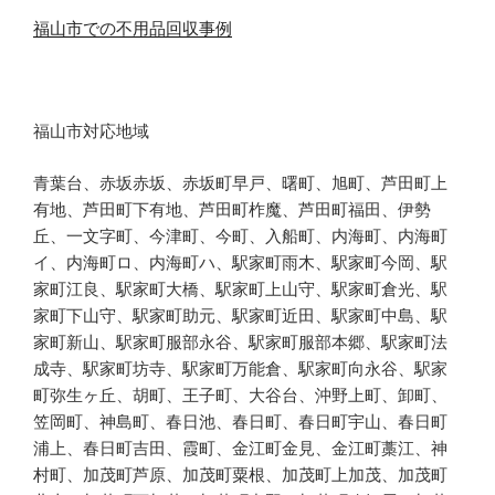
福山市での不用品回収事例
福山市対応地域
青葉台、赤坂赤坂、赤坂町早戸、曙町、旭町、芦田町上
有地、芦田町下有地、芦田町柞魔、芦田町福田、伊勢
丘、一文字町、今津町、今町、入船町、内海町、内海町
イ、内海町ロ、内海町ハ、駅家町雨木、駅家町今岡、駅
家町江良、駅家町大橋、駅家町上山守、駅家町倉光、駅
家町下山守、駅家町助元、駅家町近田、駅家町中島、駅
家町新山、駅家町服部永谷、駅家町服部本郷、駅家町法
成寺、駅家町坊寺、駅家町万能倉、駅家町向永谷、駅家
町弥生ヶ丘、胡町、王子町、大谷台、沖野上町、卸町、
笠岡町、神島町、春日池、春日町、春日町宇山、春日町
浦上、春日町吉田、霞町、金江町金見、金江町藁江、神
村町、加茂町芦原、加茂町粟根、加茂町上加茂、加茂町