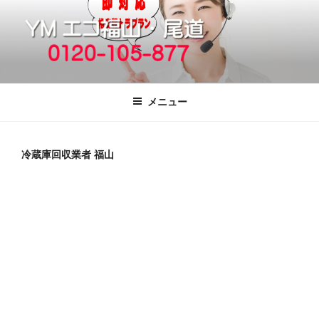
コ
ン
テ
ン
ツ
福山市で格安の不用品回収、買取、処
引っ越しゴミ・粗大ゴミの片付けをいたします
へ
分は粗大ごみ処分、廃品回収も対応の
メニュー
ス
YMエコ福山営業所へ。
キ
ッ
冷蔵庫回収業者 福山
プ