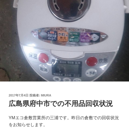
投
2017年7月4日
投稿者:
MIURA
稿
広島県府中市での不用品回収状況
日:
YMエコ倉敷営業所の三浦です。昨日の倉敷での回収状況
をお知らせします。