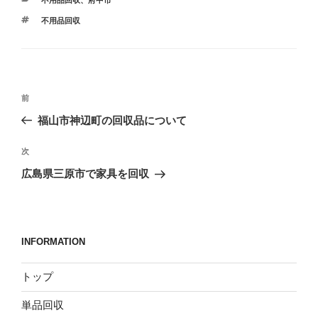
テ
タ
不用品回収
ゴ
グ
リ
ー
投
前
前
稿
の
福山市神辺町の回収品について
ナ
投
ビ
稿
次
次
ゲ
の
広島県三原市で家具を回収
投
ー
稿
シ
ョ
INFORMATION
ン
トップ
単品回収