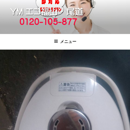
コ
ン
テ
ン
ツ
福山市で格安の不用品回収、買取、処
引っ越しゴミ・粗大ゴミの片付けをいたします
へ
分は粗大ごみ処分、廃品回収も対応の
メニュー
ス
YMエコ福山営業所へ。
キ
ッ
プ