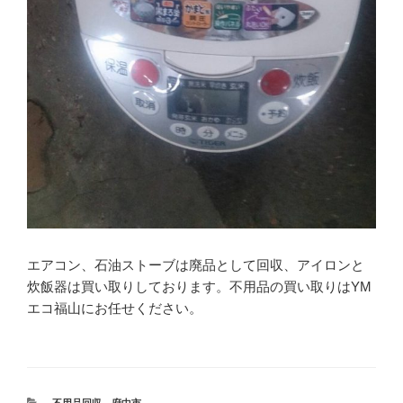
エアコン、石油ストーブは廃品として回収、アイロンと
炊飯器は買い取りしております。不用品の買い取りはYM
エコ福山にお任せください。
カ
不用品回収
、
府中市